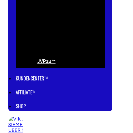
JVP24™
KUNDENCENTER™
AFFILIATE™
SHOP